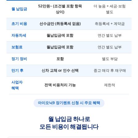
52만원~ (조건별 포함 항목
더 높음 + 세금·보험
월 납입금
상이)
별도
초기 비용
선수금만 (취등록세 없음)
취등록세 + 계약금
자동차세
월납입금에 포함
연간 별도 납부
보험료
월납입금에 포함
연간 별도 납부
정기 정비
포함
별도 부담
만기 후
신차 교체 or 인수 선택
중고 매각 후 재구매
사업자
전액 비용처리 가능
제한적
혜택
아이오닉9 장기렌트 신청 시 주요 혜택
월 납입금 하나로
모든 비용이 해결됩니다