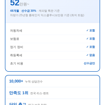
52
만원~
48개월
·
선수금 30%
· 캐피탈 특판 기준
차량가 25년형 롱레인지 익스클루시브만원 기준 (최저 트림)
자동차세
✓ 포함
보험료
✓ 포함
정기 정비
✓ 포함
취등록세
✓ 없음
초기 비용
선수금만
10,000+
누적 상담건수
만족도 1위
전국 리스·렌트
당일 출고
재고 보유 차량