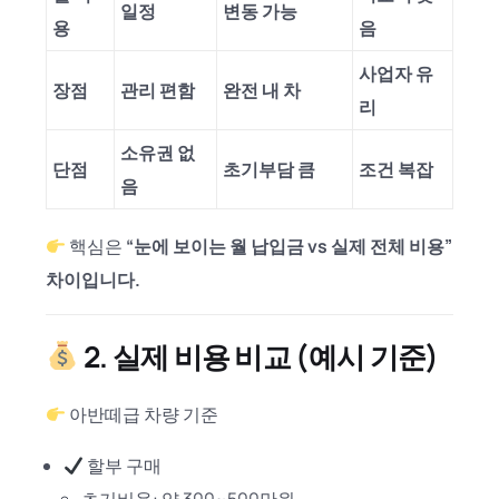
일정
변동 가능
용
음
사업자 유
장점
관리 편함
완전 내 차
리
소유권 없
단점
초기부담 큼
조건 복잡
음
핵심은
“눈에 보이는 월 납입금 vs 실제 전체 비용”
차이입니다.
2. 실제 비용 비교 (예시 기준)
아반떼급 차량 기준
할부 구매