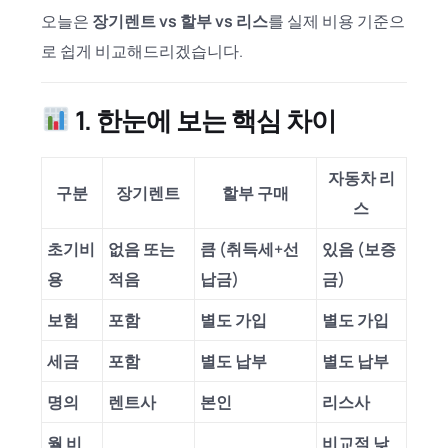
오늘은
장기렌트 vs 할부 vs 리스
를
실제 비용 기준으
로 쉽게 비교해드리겠습니다.
1. 한눈에 보는 핵심 차이
자동차 리
구분
장기렌트
할부 구매
스
초기비
없음 또는
큼 (취득세+선
있음 (보증
용
적음
납금)
금)
보험
포함
별도 가입
별도 가입
세금
포함
별도 납부
별도 납부
명의
렌트사
본인
리스사
월 비
비교적 낮